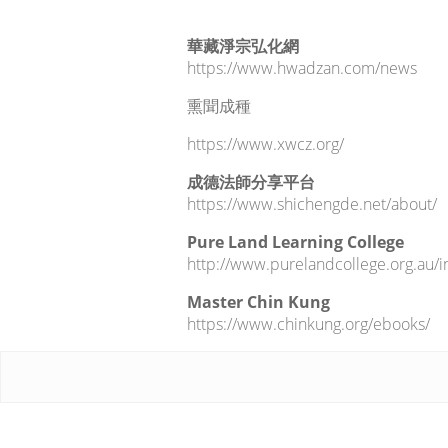
華藏淨宗弘化網
https://www.hwadzan.com/news
熏聞成種
https://www.xwcz.org/
成德法師分享平台
https://www.shichengde.net/about/
Pure Land Learning College
http://www.purelandcollege.org.au/i
Master Chin Kung
https://www.chinkung.org/ebooks/