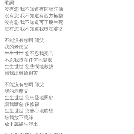
歌詞:
沒有您 我不知道有阿彌陀佛
沒有您 我不知道有西方極樂
沒有您 我不知道可了脫生死
沒有您 我不知道我墮在娑婆
不能沒有您啊 師父
我的老慈父
生生世世 您不忍我受苦
不忍我墮在任何地獄處
生生世世 您悲憫地救拔
願我出離輪迴苦
不能沒有您啊 師父
我的老慈父
生生世世 您慈愛地照顧
讓我斷惡 多修福
生生世世 您苦心地盼望
盼我放下萬緣
放下萬緣生淨土