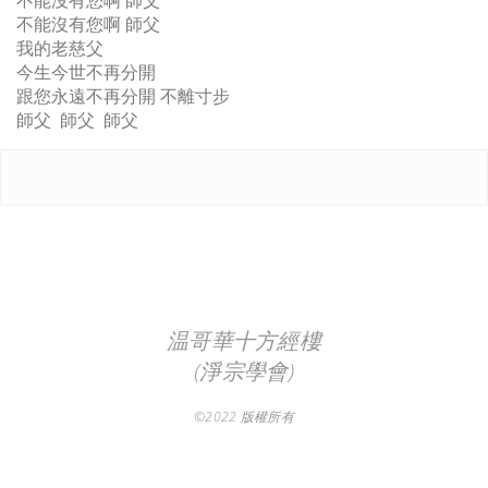
不能沒有您啊 師父
不能沒有您啊 師父
我的老慈父
今生今世不再分開
跟您永遠不再分開 不離寸步
師父 師父 師父
温哥華十方經樓
(淨宗學會)
©2022 版權所有